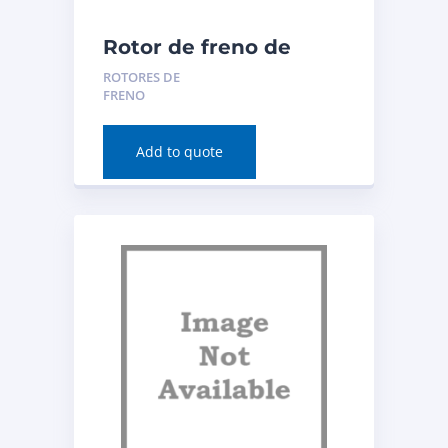
Rotor de freno de
disco (trasero) para
ROTORES DE
BMW 230i xDrive 2020
FRENO
Número de pieza:
982062FZN
Add to quote