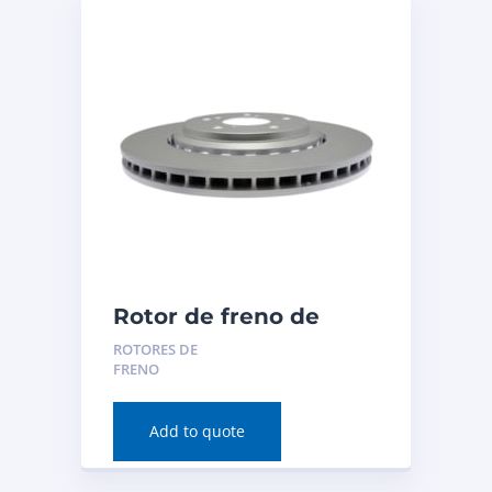
Rotor de freno de
disco (delantero) para
ROTORES DE
Acura TLX 2020
FRENO
Número de pieza:
981063FZN
Add to quote