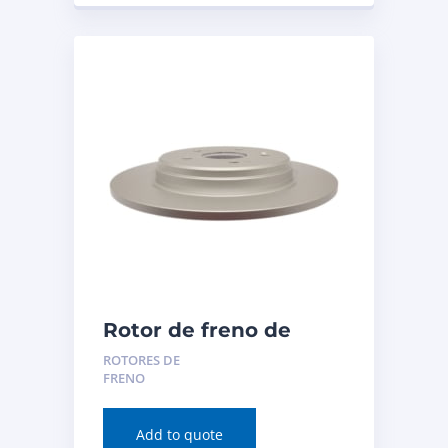
Rotor de freno de
disco (trasero) para
ROTORES DE
Acura TLX 2020
FRENO
Número de pieza:
982054
Add to quote