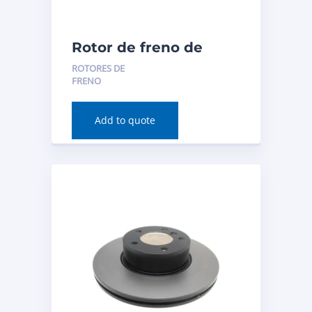
Rotor de freno de
disco (delantero) para
ROTORES DE
Acura TLX 2020
FRENO
Número de pieza:
981063FZN
Add to quote