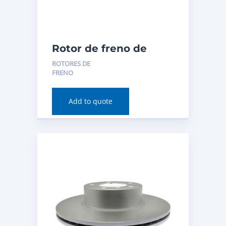
Rotor de freno de
disco (delantero) para
ROTORES DE
Acura TLX 2020
FRENO
Número de pieza:
981063PER
Add to quote