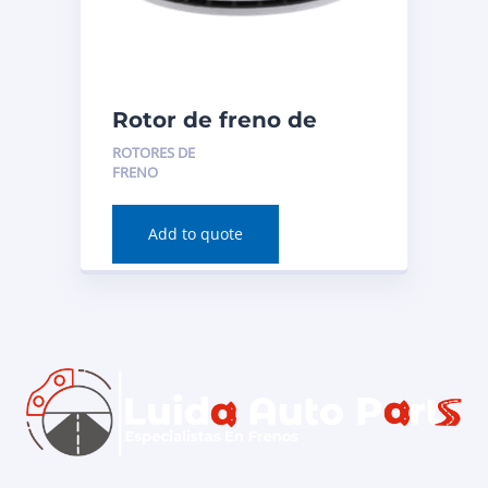
Rotor de freno de
disco (delantero) para
ROTORES DE
BMW 230i 2020
FRENO
Número de pieza:
980654FZN
Add to quote