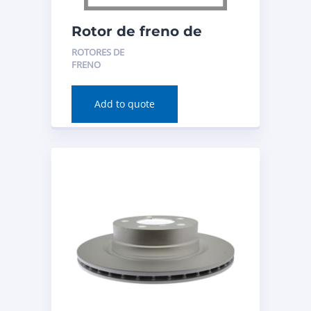
Rotor de freno de
disco (trasero) para
ROTORES DE
Acura RDX 2020
FRENO
Número de pieza:
982434FZN
Add to quote