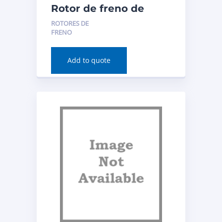
Rotor de freno de
disco (delantero) para
ROTORES DE
BMW 230i xDrive 2020
FRENO
Número de pieza:
980654
Add to quote