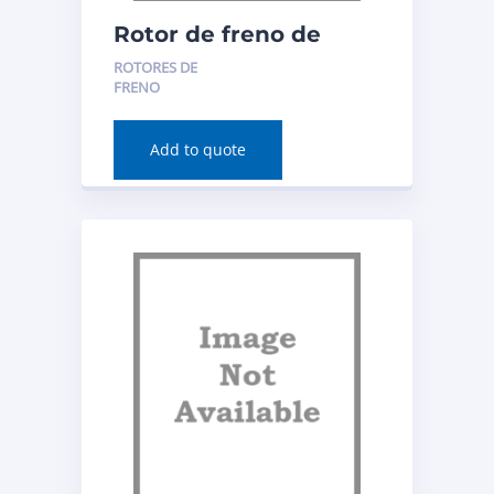
Rotor de freno de
disco (delantero) para
ROTORES DE
Acura RDX 2020
FRENO
Número de pieza:
982435FZN
Add to quote