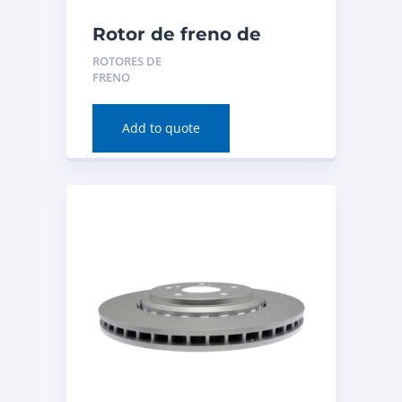
Rotor de freno de
disco (trasero) para
ROTORES DE
BMW 230i 2020
FRENO
Número de pieza:
982062
Add to quote