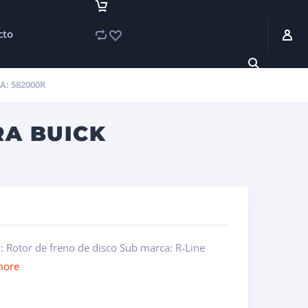
0
L0.00
cto
A: 582000R
RA BUICK
 Rotor de freno de disco Sub marca: R-Line
more