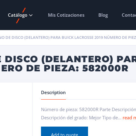
Catálogo
Mis Cotizaciones
Blog
Conta
O DE DISCO (DELANTERO) PARA BUICK LACROSSE 2019 NÚMERO DE PIEZ
 DISCO (DELANTERO) PA
ERO DE PIEZA: 582000R
Description
Número de pieza: 582000R Parte Descripción:
Descripción del grado: Mejor Tipo de...
read 
Add to quote