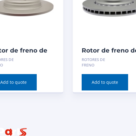
tor de freno de
Rotor de freno d
co (trasero) para
disco (delantero)
RES DE
ROTORES DE
ura TLX 2020
para Acura TLX
NO
FRENO
mero de pieza:
2020 Número de
2054
pieza: 981063FZ
Add to quote
Add to quote
Inicio
Contacto