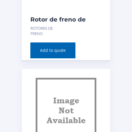
Rotor de freno de
disco (trasero) para
ROTORES DE
Acura RDX 2020
FRENO
Número de pieza:
982434R
Add to quote