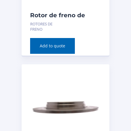
Rotor de freno de
disco (delantero) para
ROTORES DE
Acura TLX 2020
FRENO
Número de pieza:
981063FZN
Add to quote