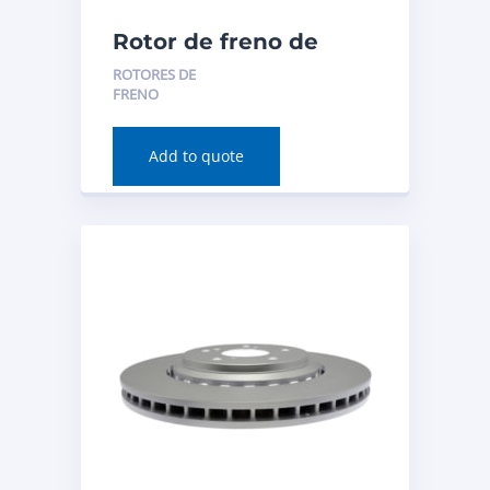
Rotor de freno de
disco (delantero) para
ROTORES DE
Acura RDX 2020
FRENO
Número de pieza:
982435
Add to quote