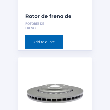
Rotor de freno de
disco (delantero) para
ROTORES DE
BMW 230i 2020
FRENO
Número de pieza:
980654
Add to quote