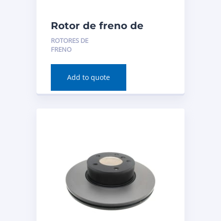
Rotor de freno de
disco (trasero) para
ROTORES DE
BMW 230i 2020
FRENO
Número de pieza:
982062FZN
Add to quote