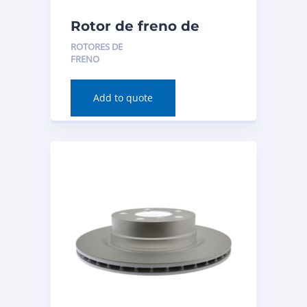
Rotor de freno de
disco (delantero) para
ROTORES DE
Acura RDX 2020
FRENO
Número de pieza:
982435R
Add to quote