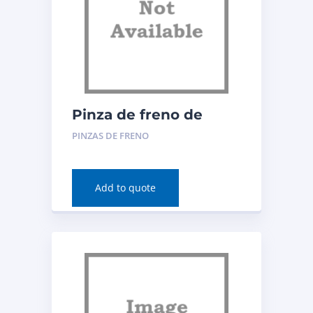
Pinza de freno de
disco (trasera
PINZAS DE FRENO
izquierda) para Buick
LaCrosse 2019 Número
de pieza: RC12895C
Add to quote