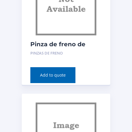
Pinza de freno de
disco (delantera
PINZAS DE FRENO
derecha) para
Chevrolet Bolt EV 2019
Número de pieza:
Add to quote
RC12958C