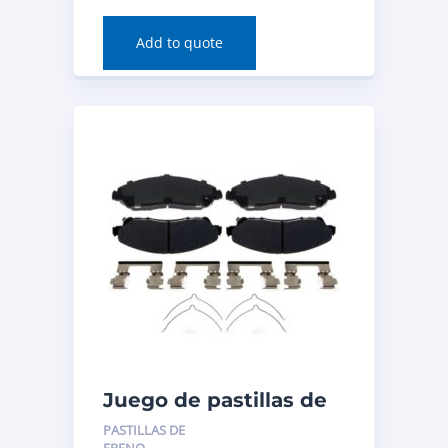
MDX 2019 Número de
pieza: EHT1954H
Add to quote
Juego de pastillas de
freno de disco
PASTILLAS DE
(delantero) para Acura