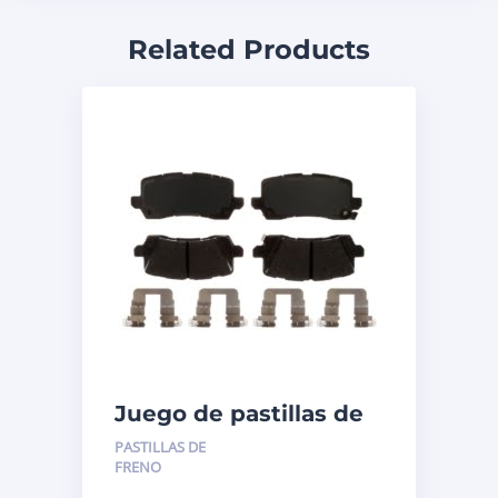
Related Products
Juego de pastillas de
freno de disco
PASTILLAS DE
(trasero) para Acura
FRENO
MDX 2019 Número de