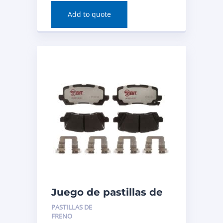
pieza: MGD1954CH
Add to quote
Juego de pastillas de
freno de disco
PASTILLAS DE
(trasero) para Acura
FRENO