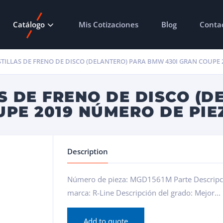
Catálogo
Mis Cotizaciones
Blog
Conta
STILLAS DE FRENO DE DISCO (DELANTERO) PARA BMW 430I GRAN COUPE
S DE FRENO DE DISCO (D
PE 2019 NÚMERO DE PIE
Description
Número de pieza: MGD1561M Parte Descripción
marca: R-Line Descripción del grado: Mejor...
Add to quote