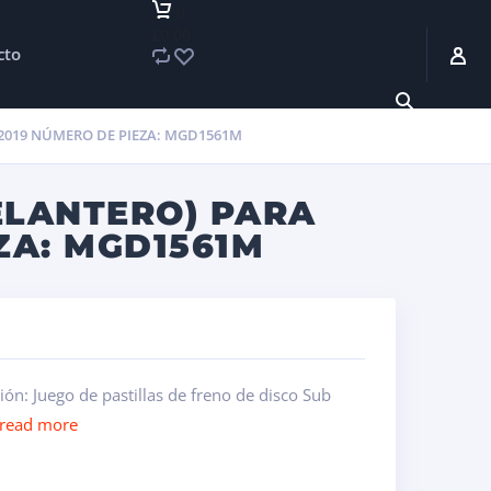
0
L0.00
cto
 2019 NÚMERO DE PIEZA: MGD1561M
ELANTERO) PARA
ZA: MGD1561M
: Juego de pastillas de freno de disco Sub
read more