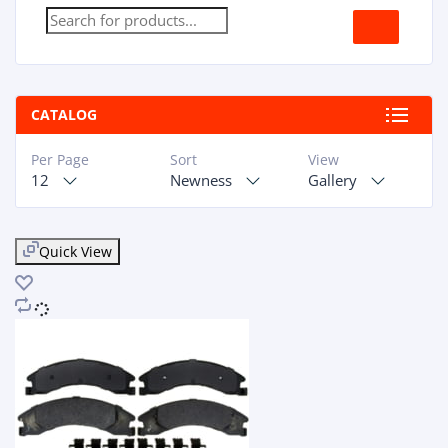
CATALOG
Per Page
Sort
View
12
Newness
Gallery
Quick View