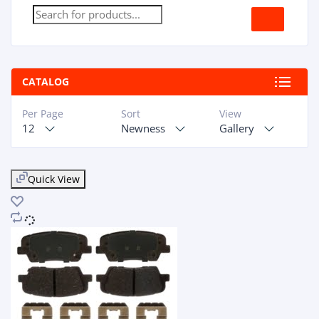
CATALOG
Per Page
Sort
View
12
Newness
Gallery
Quick View