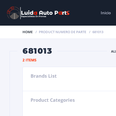
Inicio
HOME
PRODUCT NUMERO DE PARTE
681013
681013
AL
2 ITEMS
Brands List
Product Categories