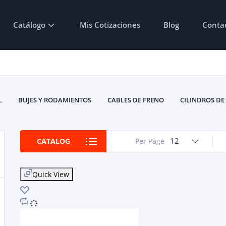
Catálogo
Mis Cotizaciones
Blog
Conta
L
BUJES Y RODAMIENTOS
CABLES DE FRENO
CILINDROS DE
HARDWARE DE FRENO DE DISCO
KITS DE MONTAJE DE 
PASTILLAS DE FRENO
PINZAS DE FRENO
ROTORES D
12
CATALOG
Per Page
Quick View