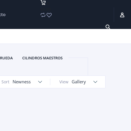
0
L0.00
cto
 RUEDA
CILINDROS MAESTROS
FRENO
MANGUERAS DE FRENO
E FRENO
TAMBORES DE FRENO
Newness
Gallery
Sort
View
ZAPATAS DE FRENO