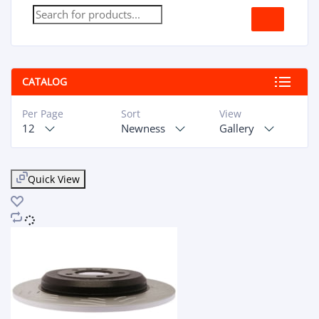
CATALOG
Per Page
Sort
View
12
Newness
Gallery
Quick View