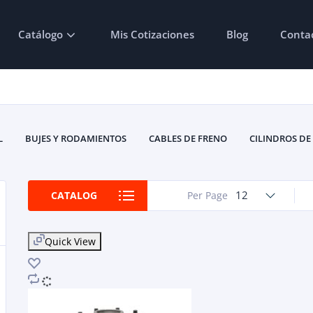
Catálogo
Mis Cotizaciones
Blog
Conta
L
BUJES Y RODAMIENTOS
CABLES DE FRENO
CILINDROS DE
HARDWARE DE FRENO DE DISCO
KITS DE MONTAJE DE 
PASTILLAS DE FRENO
PINZAS DE FRENO
ROTORES D
12
CATALOG
Per Page
Quick View