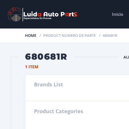
Inicio
HOME
PRODUCT NUMERO DE PARTE
680681R
680681R
AL
1 ITEM
Brands List
Product Categories