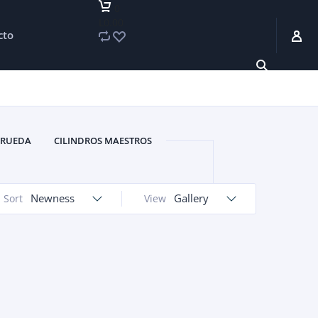
0
L0.00
cto
 RUEDA
CILINDROS MAESTROS
FRENO
MANGUERAS DE FRENO
E FRENO
TAMBORES DE FRENO
Newness
Gallery
Sort
View
ZAPATAS DE FRENO